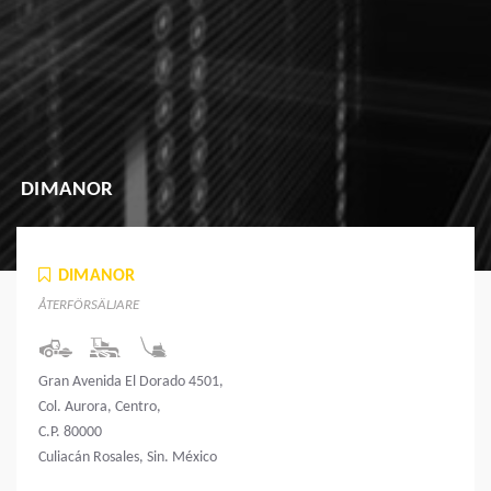
DIMANOR
DIMANOR
ÅTERFÖRSÄLJARE
Gran Avenida El Dorado 4501,
Col. Aurora, Centro,
C.P. 80000
Culiacán Rosales, Sin. México