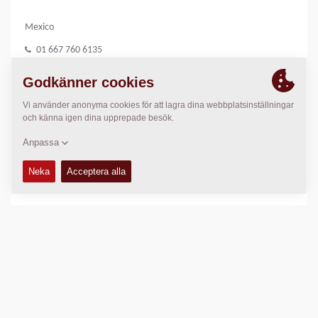
Mexico
01 667 760 6135
www.dimanor.com.mx
PLATS
>
Directions