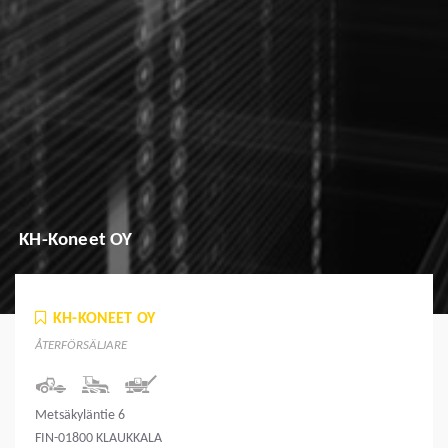
KH-Koneet OY
KH-KONEET OY
ÅTERFÖRSÄLJARE
Metsäkyläntie 6
FIN-01800 KLAUKKALA