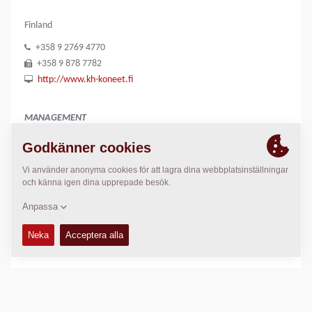
Finland
+358 9 2769 4770
+358 9 878 7782
http://www.kh-koneet.fi
MANAGEMENT
n/a
teppo.sakari
teppo.sakari@kh-koneet.fi
PLATS
>
Directions