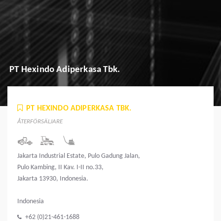
PT Hexindo Adiperkasa Tbk.
PT HEXINDO ADIPERKASA TBK.
ÅTERFÖRSÄLJARE
Jakarta Industrial Estate, Pulo Gadung Jalan,
Pulo Kambing, II Kav. I-II no.33,
Jakarta 13930, Indonesia.
Indonesia
+62 (0)21-461-1688