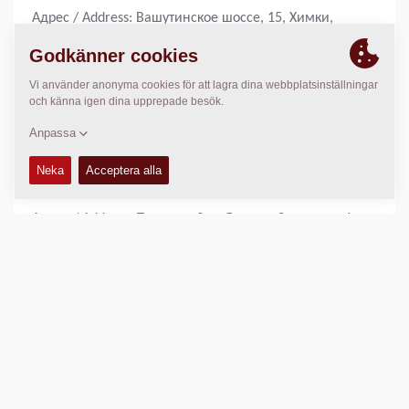
Адрес / Address: Вашутинское шоссе, 15, Химки,
Московская область, 141402 / Vashutinskoe Road, 15,
Khimki, Moscow region, 141402, Russia
Тел./ Phone: +7 (495) 775-25-85
Санкт-Петербург / St. Petersburg
ООО «Динапак»/Dynapac LLC
Адрес / Address: Проспект 9-го Января, 3а, корпус 6,
Санкт-Петербург, 192289 / 9 Yanvarya Avenue, 3a,
building 6, St. Petersburg, 192289, Russia
Тел./ Phone: +7 (812) 335 06 26
Екатеринбург / Yekaterinburg
ООО «Динапак»/Dynapac LLC