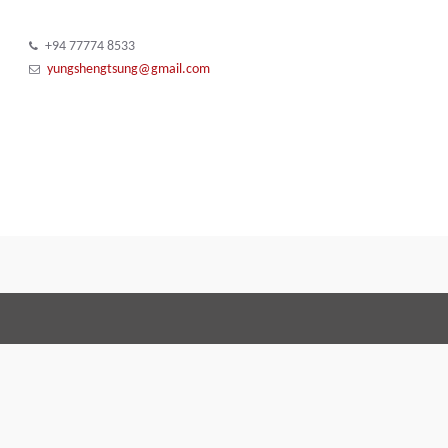
+94 77774 8533
yungshengtsung@gmail.com
Terms and Conditions
Code of