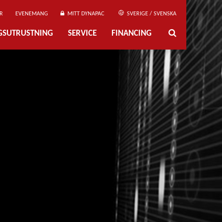
R
EVENEMANG
MITT DYNAPAC
SVERIGE / SVENSKA
NGSUTRUSTNING
SERVICE
FINANCING