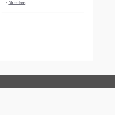
>
Directions
Connect with us:
 Conduct
Imprint
Legal statement
Integritetspolicy
Webansvarig
EU Data Act