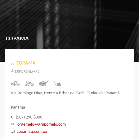
COPAMA
COPAMA
ÅTERFÖRSÄLJARE
Vía Domingo Díaz, frente a Brisas del Golf - Ciudad del Panamá
Panama
(507) 290-8300
jorgemelo@grupomelo.com
copamaq.com.pa