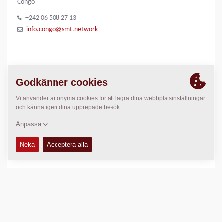
Congo
+242 06 508 27 13
info.congo@smt.network
BILDBANK
SMT Logo
PLATS
>
Directions