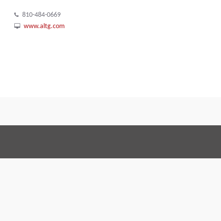
810-484-0669
www.altg.com
Terms and Conditions
Code of