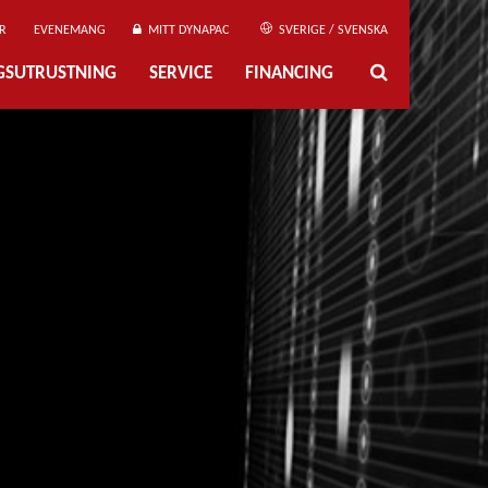
R
EVENEMANG
MITT DYNAPAC
SVERIGE / SVENSKA
NGSUTRUSTNING
SERVICE
FINANCING