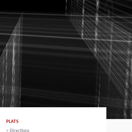
PLATS
>
Directions