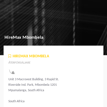
HireMax Mbombela
HIREMAX MBOMBELA
ÅTERFÖRSÄLJARE
Unit 3 Macrovest Building, 3 Rapid St.
Riverside Ind. Park, Mbombela 1201
Mpumalanga, South Africa
South Africa