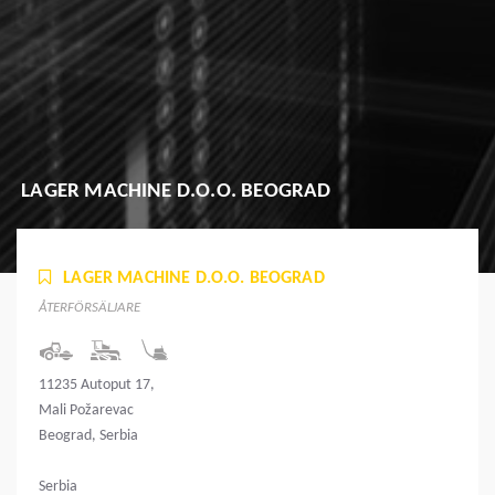
LAGER MACHINE D.O.O. BEOGRAD
LAGER MACHINE D.O.O. BEOGRAD
ÅTERFÖRSÄLJARE
11235 Autoput 17,
Mali Požarevac
Beograd, Serbia
Serbia