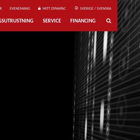
R
EVENEMANG
MITT DYNAPAC
SVERIGE / SVENSKA
NGSUTRUSTNING
SERVICE
FINANCING