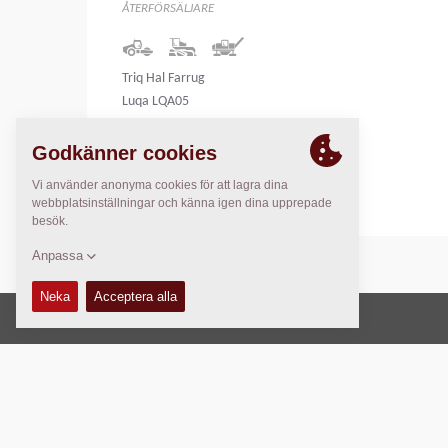
ÅTERFÖRSÄLJARE
Triq Hal Farrug
Luqa LQA05
Malta
Malta
Copyright © 2026 -
Fayat Group