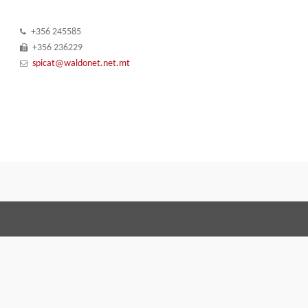
+356 245585
+356 236229
spicat@waldonet.net.mt
Terms and Conditions
Code of