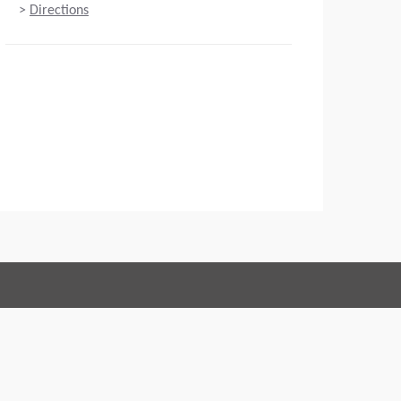
>
Directions
Connect with us:
 Conduct
Imprint
Legal statement
Integritetspolicy
Webansvarig
EU Data Act