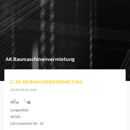
AK Baumaschinenvermietung
AK BAUMASCHINENVERMIETUNG
ÅTERFÖRSÄLJARE
Langenfeld
40764
Carl-Leverkus-Str. 16