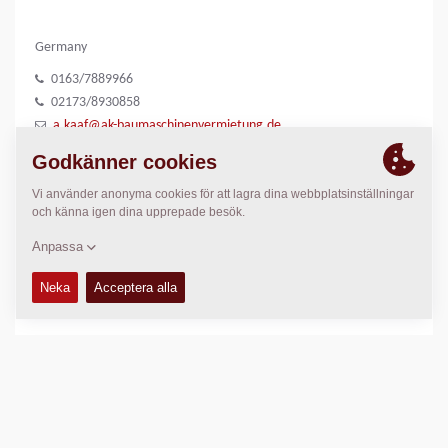
Germany
0163/7889966
02173/8930858
a.kaaf@ak-baumaschinenvermietung.de
Susann Kaaf
www.ak-baumaschinenvermietung.de
PLATS
>
Directions