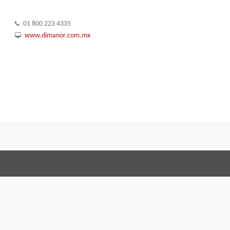
01 800 223 4335
www.dimanor.com.mx
Terms and Conditions
Code of