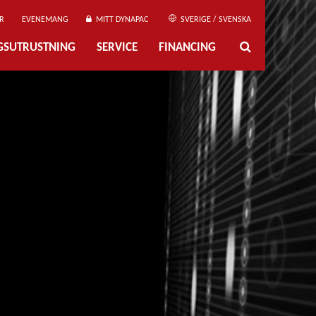
R
EVENEMANG
MITT DYNAPAC
SVERIGE / SVENSKA
NGSUTRUSTNING
SERVICE
FINANCING