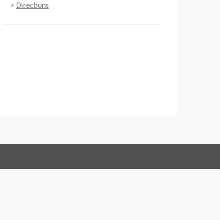
>
Directions
Connect with us:
 Conduct
Imprint
Legal statement
Integritetspolicy
Webansvarig
EU Data Act