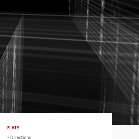
PLATS
>
Directions