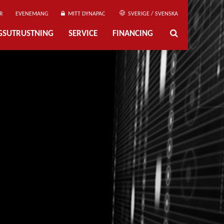
R
EVENEMANG
MITT DYNAPAC
SVERIGE / SVENSKA
NGSUTRUSTNING
SERVICE
FINANCING