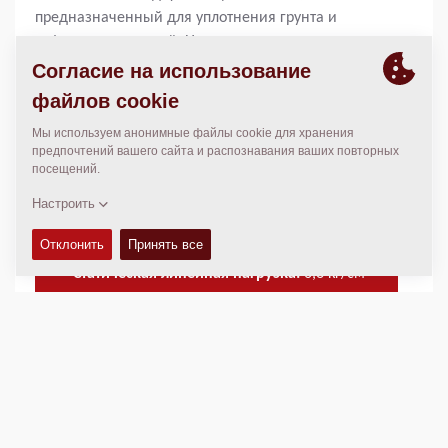
предназначенный для уплотнения грунта и
асфальтовых смесей. Нижняя часть машины имеет
небольшой вынос, позволяющий использовать
каток близко к препятствиям, например, к стенам.
Машина имеет большой водяной бак ирукоятку с
кнопкой безопасности. Дополнительно
устанавливаются электрический стартер и кнопка
останова.
Операционная масса:
993
кг
Статическая линейная нагрузка:
6,3
кг/см
Ширина уплотнения:
750
мм
ТЕХНИЧЕСКИЕ ХАРАКТЕРИСТИКИ
+