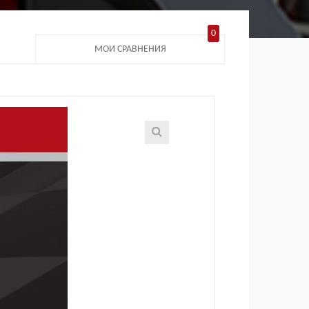
0
МОИ СРАВНЕНИЯ