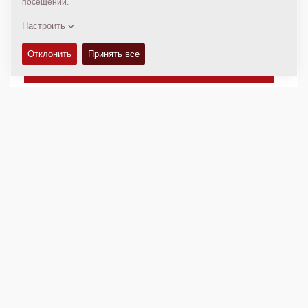
- Direct indication by LED
- Indication by sound
1 pcs:
4700 4854 00
ТЕХНИЧЕСКИЕ ХАРАКТЕРИСТИКИ
+
ДОСТУПНОСТЬ
+
Добавить для сравнения
Загрузить брошюры
Загрузить спецификации