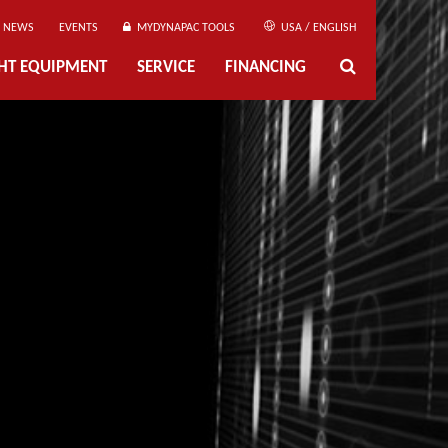
NEWS
EVENTS
MYDYNAPAC TOOLS
USA / ENGLISH
GHT EQUIPMENT
SERVICE
FINANCING