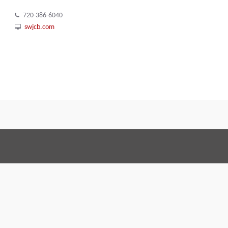
720-386-6040
swjcb.com
Termos e Condições
Code o