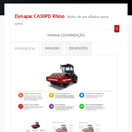
Dynapac CA30PD Rhino
Rolos de um cilindro para
solos
0
MINHA COMPARAÇÃO
IMAGEM
DIMENSÕES
EXPERIÊNCIA