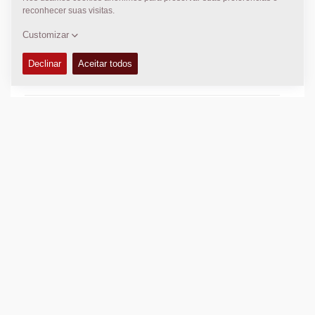
Peso operacional:
11.400
kg
Carga estática linear:
N/A
Largura de compactação:
2.130
mm
CARACTERÍSTICAS E BENEFÍCIOS
+
CARACTERÍSTICAS TÉCNICAS
+
MANUAIS DE OPERAÇÃO E MANUTENÇÃO
+
EQUIPAMENTOS (STANDARD E OPCIONAIS)
+
DADOS DE COMPACTAÇÃO
+
Adicione para comparar