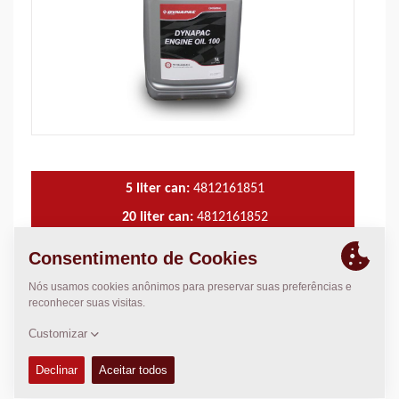
5 liter can:
4812161851
20 liter can:
4812161852
209 liter drum:
4812161853
CARACTERÍSTICAS TÉCNICAS
+
DISPONIBILIDADE
+