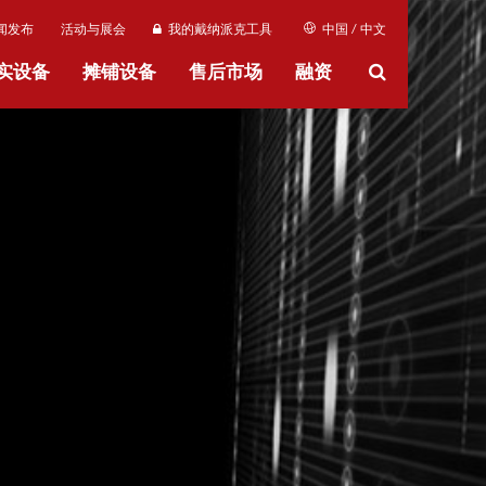
闻发布
活动与展会
我的戴纳派克工具
中国 / 中文
实设备
摊铺设备
售后市场
融资