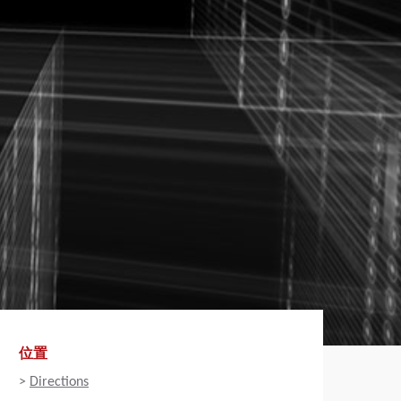
位置
>
Directions