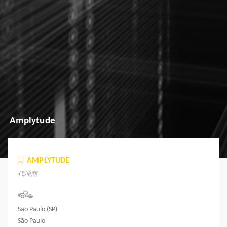
Amplytude
AMPLYTUDE
代理商
São Paulo (SP)
São Paulo