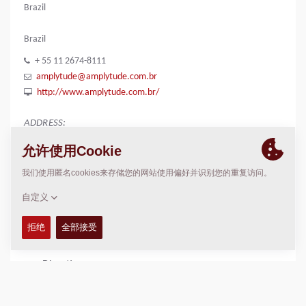
Brazil
Brazil
+ 55 11 2674-8111
amplytude@amplytude.com.br
http://www.amplytude.com.br/
ADDRESS:
Rua Engenheiro Cestari, 229
Vila Invernada - CEP: 03349-000
São Paulo - SP
位置
>
Directions