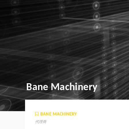
Bane Machinery
BANE MACHINERY
代理商