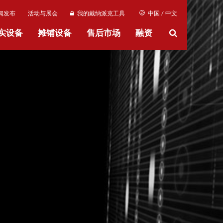
闻发布
活动与展会
我的戴纳派克工具
中国 / 中文
实设备
摊铺设备
售后市场
融资