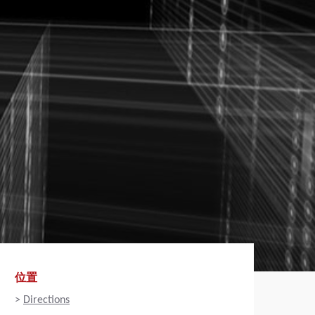
位置
>
Directions