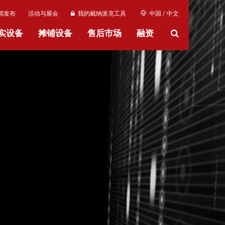
闻发布
活动与展会
我的戴纳派克工具
中国 / 中文
实设备
摊铺设备
售后市场
融资