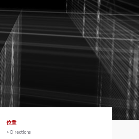
位置
>
Directions