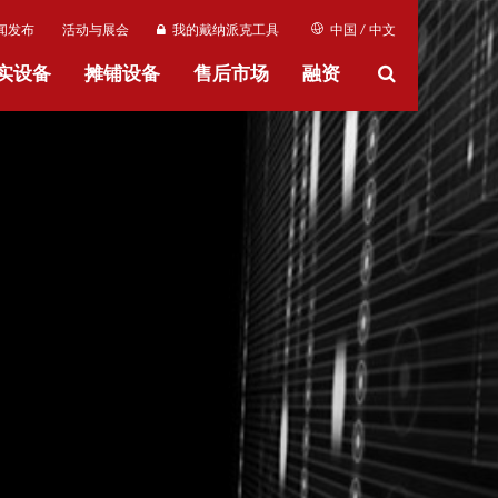
闻发布
活动与展会
我的戴纳派克工具
中国 / 中文
实设备
摊铺设备
售后市场
融资