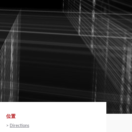
位置
>
Directions