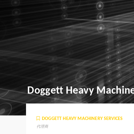
Doggett Heavy Machine
DOGGETT HEAVY MACHINERY SERVICES
代理商