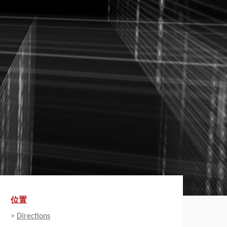
位置
>
Directions