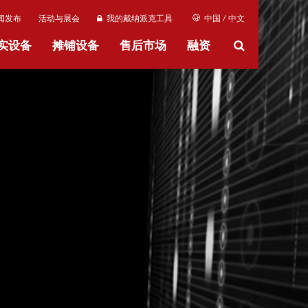
闻发布
活动与展会
我的戴纳派克工具
中国 / 中文
实设备
摊铺设备
售后市场
融资