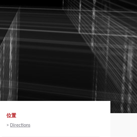
位置
>
Directions