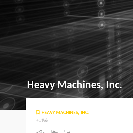
Heavy Machines, Inc.
HEAVY MACHINES, INC.
代理商