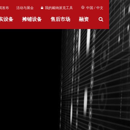
闻发布
活动与展会
我的戴纳派克工具
中国 / 中文
实设备
摊铺设备
售后市场
融资