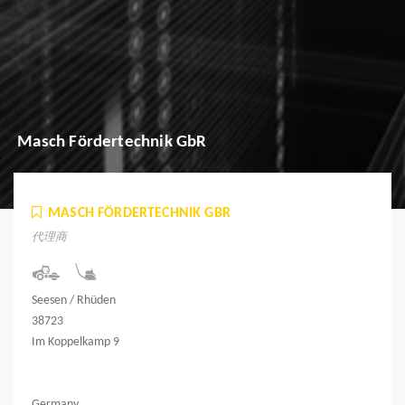
Masch Fördertechnik GbR
MASCH FÖRDERTECHNIK GBR
代理商
Seesen / Rhüden
38723
Im Koppelkamp 9
Germany