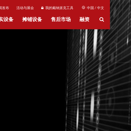
闻发布
活动与展会
我的戴纳派克工具
中国 / 中文
实设备
摊铺设备
售后市场
融资