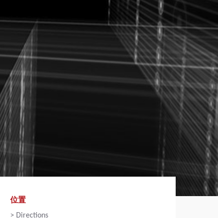
位置
>
Directions