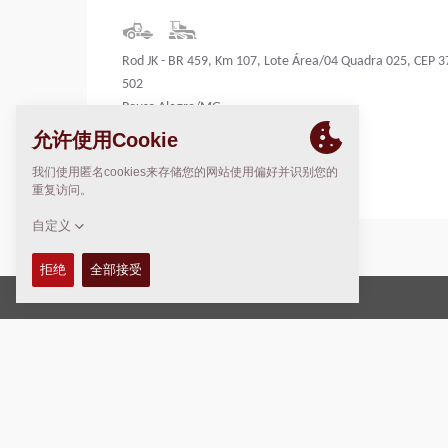
Rod JK - BR 459, Km 107, Lote Área/04 Quadra 025, CEP 3
502
Pouso Alegre/MG
Brazil
版权 © 2026 -
Fayat Group