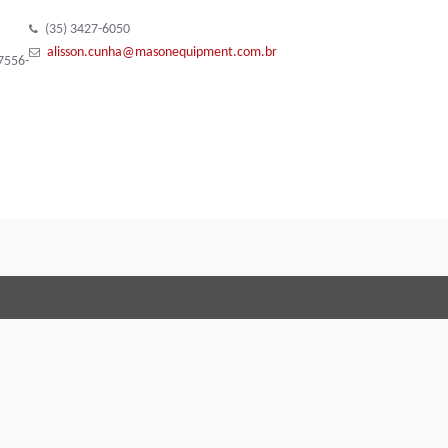
(35) 3427-6050
alisson.cunha@masonequipment.com.br
7556-
条款与细则
Code of Conduct