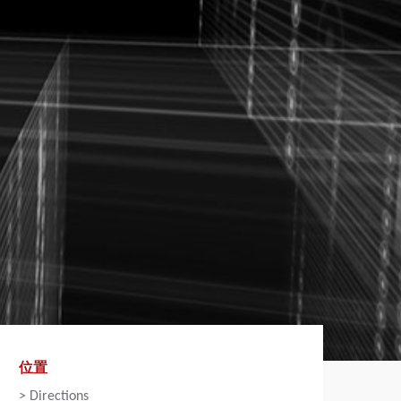
位置
>
Directions