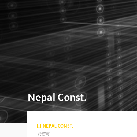
Nepal Const.
NEPAL CONST.
代理商