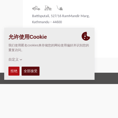
Battisputali, 527/16 RamMandir Marg,
Kathmandu – 44600
Nepal
版权 © 2026 -
Fayat Group