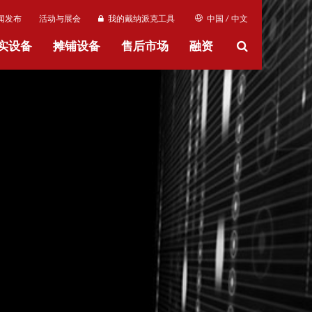
闻发布
活动与展会
我的戴纳派克工具
中国 / 中文
实设备
摊铺设备
售后市场
融资