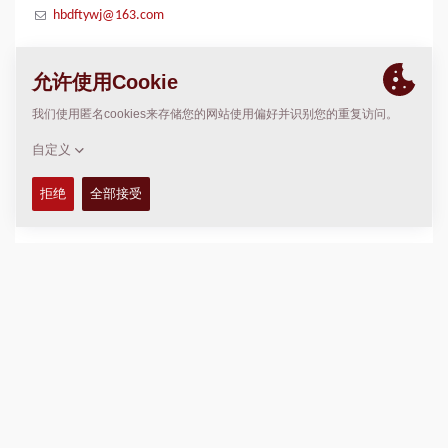
hbdftywj@163.com
位置
>
Directions
版权 © 2026 -
Fayat Group
Connect with us: