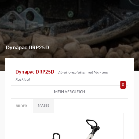
Dynapac DRP25D
Dynapac DRP25D
Vibrationsplatten mit Vor- und
Rücklauf
0
MEIN VERGLEICH
MASSE
BILDER