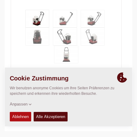
Operating weight:
81
kg
Compaction force:
11
kN
Verdichtungsbreite:
530
mm
TECHNISCHE DATEN
+