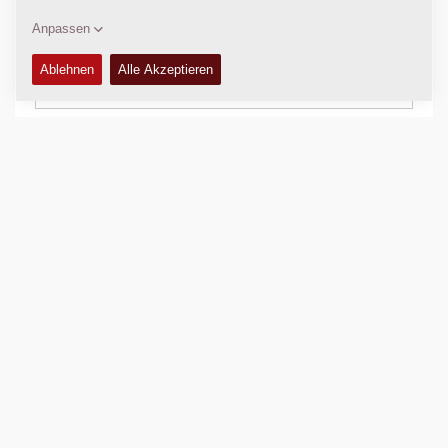
AUSRÜSTUNG (STANDARD UND OPTIONEN)
+
Vergleichen
Prospekte herunterladen
Datenblätter herunterladen
Zurück zu den Produkten
VIDEO