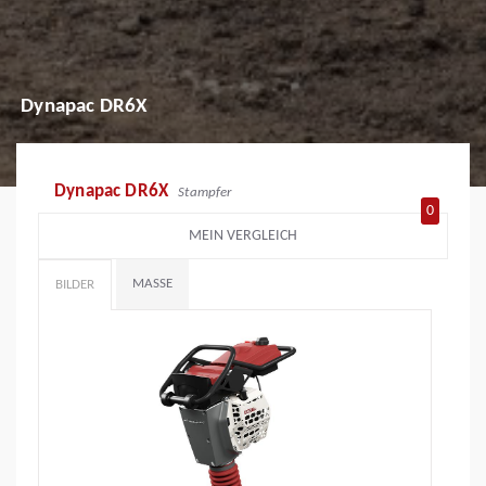
Dynapac DR6X
Dynapac DR6X
Stampfer
0
MEIN VERGLEICH
MASSE
BILDER