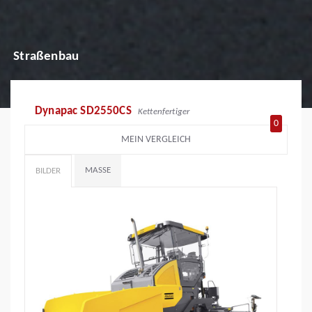
Straßenbau
Dynapac SD2550CS
Kettenfertiger
0
MEIN VERGLEICH
MASSE
BILDER