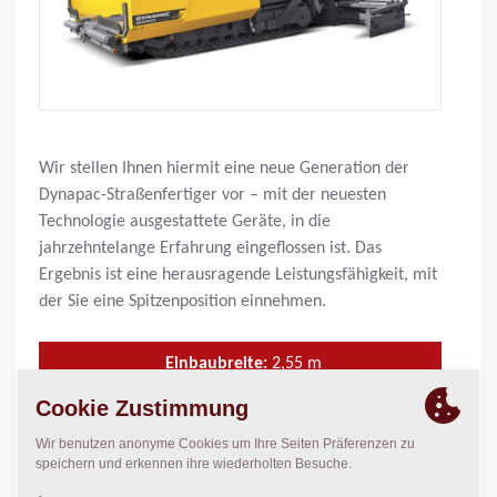
Wir stellen Ihnen hiermit eine neue Generation der
Dynapac-Straßenfertiger vor – mit der neuesten
Technologie ausgestattete Geräte, in die
jahrzehntelange Erfahrung eingeflossen ist. Das
Ergebnis ist eine herausragende Leistungsfähigkeit, mit
der Sie eine Spitzenposition einnehmen.
Einbaubreite:
2,55
m
Arbeitsbreite, max.:
14,00
m
Einbaustärke, max.:
360
mm
Theor. Einbauleistung:
1.100
t/Std.