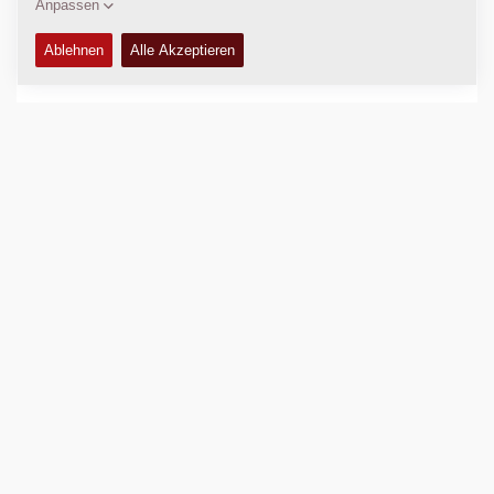
FUNKTIONEN UND VORTEILE
+
TECHNISCHE DATEN
+
BETRIEBS- UND WARTUNGSHANDBÜCHER
+
ERSATZTEIL-HANDBÜCHER
+
SCHALTPLÄNE
+
Vergleichen
Prospekte herunterladen