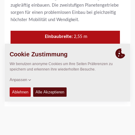
zugkräftig einbauen. Die zweistufigen Planetengetriebe
sorgen für einen problemlosen Einbau bei gleichzeitig
höchster Mobilität und Wendigkeit.
Einbaubreite:
2,55
m
Arbeitsbreite, max.:
6,60
m
Einbaustärke, max.:
300
mm
Theor. Einbauleistung:
600
t/Std.
TECHNISCHE DATEN
+
WARTUNGSSÄTZE
+
SCHALTPLÄNE
+