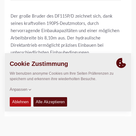
Der große Bruder des DF115P/D zeichnet sich, dank
seines kraftvollen 190PS-Deutzmotors, durch
hervorragende Einbaukapazitäten und einer möglichen
Arbeitsbreite bis 8,10m aus. Der hydraulische
Direktantrieb ermöglicht präzises Einbauen bei
unterschiedlichsten Einbaubedingungen.
Einbaubreite:
2,55
m
Arbeitsbreite, max.:
8,10
m
Einbaustärke, max.:
300
mm
Theor. Einbauleistung:
600
t/Std.
TECHNISCHE DATEN
+