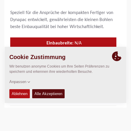
Speziell für die Ansprüche der kompakten Fertiger von
Dynapac entwickelt, gewährleisten die kleinen Bohlen
beste Einbauqualität bei hoher Wirtschaftlichkeit.
Einbaubreite:
N/A
Arbeitsbreite, max.:
N/A
Einbaustärke, max.:
N/A
Theor. Einbauleistung:
N/A
TECHNISCHE DATEN
+
WARTUNGSSÄTZE
+
SCHALTPLÄNE