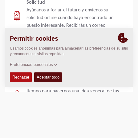
Solicitud
Ayúdanos a forjar el futuro y envíenos su
solicitud online cuando haya encontrado un
puesto interesante. Recibirás un correo
electrónico de confirmación en cuanto envíe tu
solicitud.
Pre-selección
Como lleva tiempo revisar todas las solicitudes
que recibimos, necesitaremos también algún
tiempo para hacernos una idea general de tus
cualificaciones y experiencia y para debatir
internamente su solicitud. En cuanto tengamos
una primera impresión detallada de tus
cualificaciones, nos pondremos en contacto
contigo para informarle sobre el procedimiento
a seguir. Además de cotejar tus cualificaciones