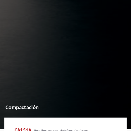
Compactación
CA151A
Rodillos monocilíndricos de tierras