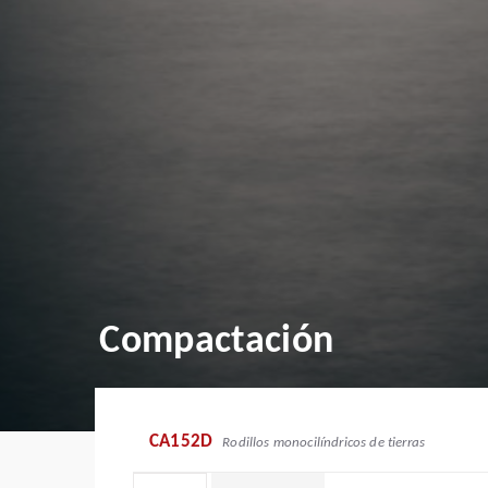
Compactación
CA152D
Rodillos monocilíndricos de tierras