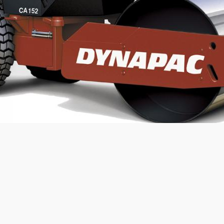
Carga estática lineal:
22,1
kg/cm