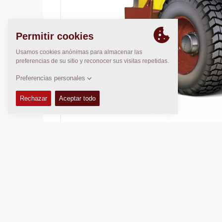
Masa operativa:
7.350
kg
Ancho de rodadura:
1.676
mm