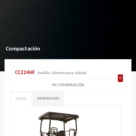
Compactación
CC224HF
Rodillos Tándem para Asfalto
0
MI COMPARACIÓN
DIMENSIONES
FOTOS