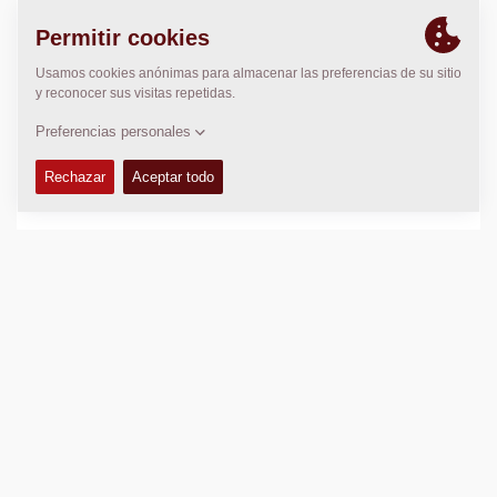
en los nuevos rodillos CC para hacer todo el servicio
más rápido y fácil, asegurando una máxima
disponibilidad.
Masa operativa:
7.700
kg
Carga estática lineal:
N/A
Ancho de rodadura:
1.500
mm
DATOS TÉCNICOS
+
MANUEL DE OPERACIÓN & MANTENIMIENTO
+
KITS DE SERVICIO
+
LIBRO DE DESPIECE
+