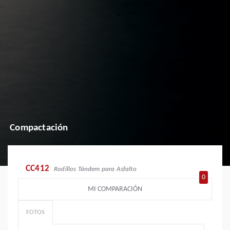
Compactación
CC412
Rodillos Tándem para Asfalto
0
MI COMPARACIÓN
FOTOS