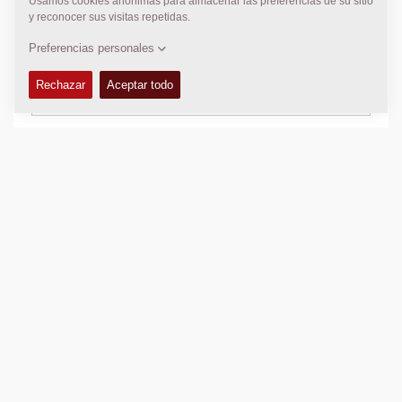
DATOS TÉCNICOS
+
KITS DE SERVICIO
+
Añadir para comparar
Descargar catálogos
Descargar hojas técnicas
Volver a productos
COMPARTE ESTA PÁGINA