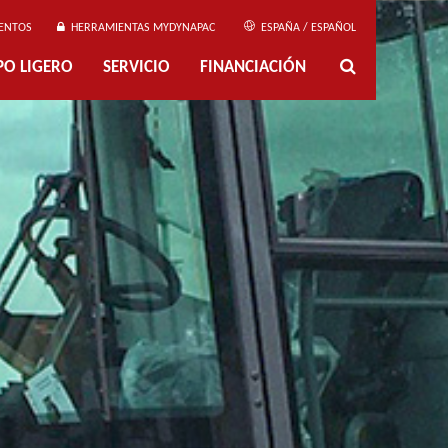
ENTOS
HERRAMIENTAS MYDYNAPAC
ESPAÑA / ESPAÑOL
PO LIGERO
SERVICIO
FINANCIACIÓN