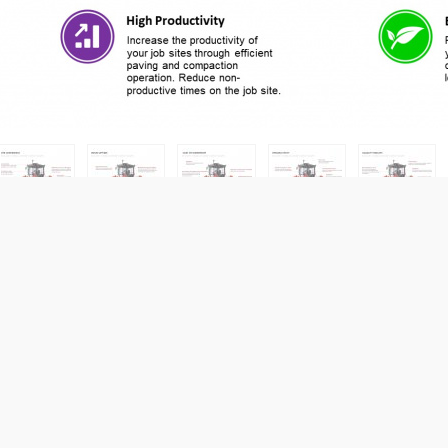
Carga estática lineal:
N/A