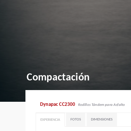
Compactación
Dynapac CC2300
Rodillos Tándem para Asfalto
FOTOS
DIMENSIONES
EXPERIENCIA