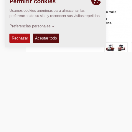
Masa operativa:
8.500
kg
Ancho de rodadura:
1.500
mm
CARACTERÍSTICAS Y VENTAJAS