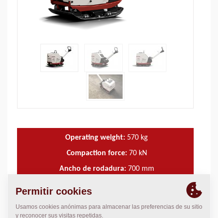
Operating weight:
570
kg
Compaction force:
70
kN
Ancho de rodadura:
700
mm
DATOS TÉCNICOS
+