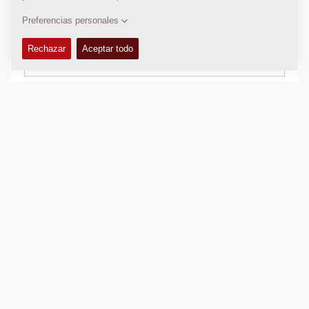
EQUIPAMIENTO (ESTÁNDAR Y OPCIONES)
+
Añadir para comparar
Descargar catálogos
Descargar hojas técnicas
Volver a productos
VIDEO