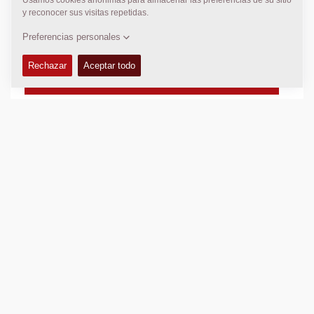
Anchura básica de extendido:
1,20
m
Max. Anchura de extendido:
3,10
m
Max. espesor de capa:
200
mm
Capacidad de extendido Teórica:
300
t/h
CARACTERÍSTICAS Y VENTAJAS
+
DATOS TÉCNICOS
+
EQUIPAMIENTO (ESTÁNDAR Y OPCIONES)
+
DATOS DE COMPACTACIÓN
+
Añadir para comparar