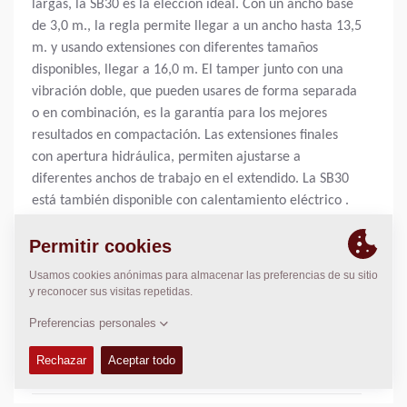
largas, la SB30 es la elección ideal. Con un ancho base
de 3,0 m., la regla permite llegar a un ancho hasta 13,5
m. y usando extensiones con diferentes tamaños
disponibles, llegar a 16,0 m. El tamper junto con una
vibración doble, que pueden usares de forma separada
o en combinación, es la garantía para los mejores
resultados en compactación. Las extensiones finales
con apertura hidráulica, permiten ajustarse a
diferentes anchos de trabajo en el extendido. La SB30
está también disponible con calentamiento eléctrico .
Anchura básica de extendido:
3,00
m
Max. Anchura de extendido:
14,00
m
Max. espesor de capa:
N/A
Capacidad de extendido Teórica:
N/A