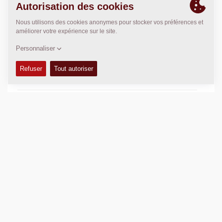
ARGUMENTS DE VENTE
+
KITS D'ENTRETIEN
+
MANUELS DE PIÈCES DÉTACHÉES
+
DONNÉES DE COMPACTAGE
+
SCHÉMAS
+
Ajouter
Télécharger les brochures
Télécharger la fiche produit